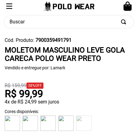
Buscar
TERMOS MAIS BUSCADOS
Cód. Produto
:
7900359491791
1
º
moletom
MOLETOM MASCULINO LEVE GOLA
CARECA POLO WEAR PRETO
2
º
calça masculina
Vendido e entregue por:
3
º
cueca
Lamark
4
º
pw sport
R$
159
,
99
38%
OFF
5
º
jaqueta
R$
99
,
99
4
x de
R$
24
,
99
sem juros