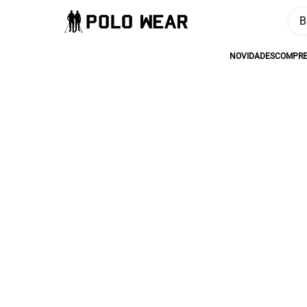
Bus
TERMOS MAIS 
NOVIDADES
COMPRE 
1
º
calça mascul
2
º
moletom
3
º
cueca
4
º
pw sport
5
º
jaqueta