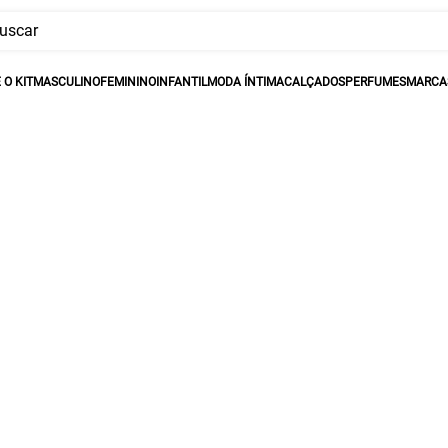
car
BUSCADOS
O KIT
MASCULINO
FEMININO
INFANTIL
MODA ÍNTIMA
CALÇADOS
PERFUMES
MARCAS
ina