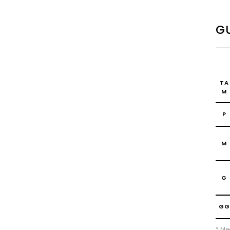
GU
TA
M
P
M
G
GG
* Me