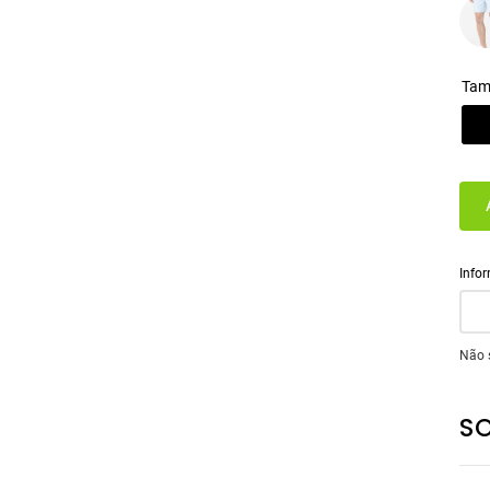
Tam
Não 
S