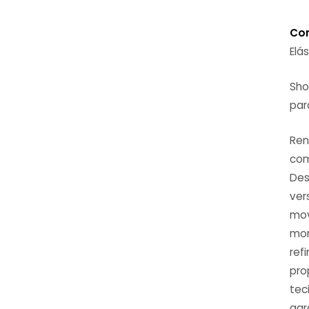
Co
Elá
Sho
par
Ren
com
Des
ver
mov
mom
ref
pro
tec
agr