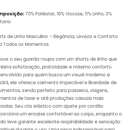
mposição:
70% Poliéster, 16% Viscose, 11% Linho, 3%
stano
rts de Linho Masculino – Elegância, Leveza e Conforto
a Todos os Momentos
ove o seu guarda-roupa com um shorts de linho que
bina sofisticação, praticidade e máximo conforto.
envolvido para quem busca um visual moderno e
sátil, ele oferece caimento impecável e liberdade de
imentos, sendo perfeito para passeios, viagens,
entos de lazer e até produções casuais mais
inadas. Seu cós elástico com ajuste por cordão
porciona um encaixe confortável ao corpo, enquanto o
ido leve garante excelente respirabilidade e sensação
adável durante o uso. Uma peça indispensável para