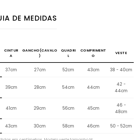
IA DE MEDIDAS
CINTUR
GANCHO(CAVALO
QUADRI
COMPRIMENT
VESTE
A
)
L
O
37cm
27cm
52cm
43cm
38 - 40cm
42 -
39cm
28cm
54cm
44cm
44cm
46 -
41cm
29cm
56cm
45cm
48cm
43cm
30cm
58cm
46cm
50 - 52cm
didas em centímetros. Modelo veste tamanho M.