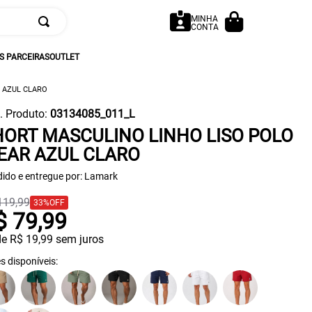
MINHA
CONTA
 PARCEIRAS
OUTLET
 AZUL CLARO
. Produto
:
03134085_011_L
HORT MASCULINO LINHO LISO POLO
EAR AZUL CLARO
ido e entregue por:
Lamark
119
,
99
33%
OFF
$
79
,
99
de
R$
19
,
99
sem juros