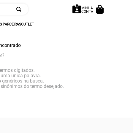
MINHA
CONTA
 PARCEIRAS
OUTLET
ncontrado
r?
termos digitados.
r uma única palavra.
s genéricos na busca.
r sinônimos do termo desejado.