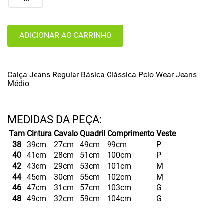
ADICIONAR AO CARRINHO
Calça Jeans Regular Básica Clássica Polo Wear Jeans
Médio
Tam
Cintura
Cavalo
Quadril
Comprimento
Veste
38
39cm
27cm
49cm
99cm
P
40
41cm
28cm
51cm
100cm
P
42
43cm
29cm
53cm
101cm
M
44
45cm
30cm
55cm
102cm
M
46
47cm
31cm
57cm
103cm
G
48
49cm
32cm
59cm
104cm
G