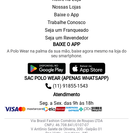
Nossas Lojas
Baixe o App
Trabalhe Conosco
Seja um Franqueado
Seja um Revendedor
BAIXE O APP
A Polo Wear na palma da sua mão, baixe agora mesmo na loja do
seu smartphone.
SAC POLO WEAR (APENAS WHATSAPP)
(11) 91855-1543
Atendimento
Seg. a Sex. das 9h às 18h
Via Brasil Fashion Comércio de Roupas LTDA
CNPJ: 46.708.841/0107-07
V Antônio Salete de Oliveira, 300 - Galpão 01