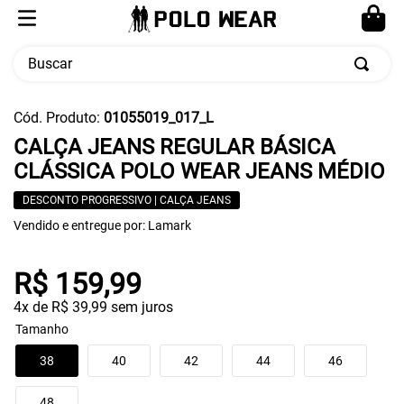
Buscar
TERMOS MAIS BUSCADOS
Cód. Produto
:
01055019_017_L
1
º
calça masculina
CALÇA JEANS REGULAR BÁSICA
CLÁSSICA POLO WEAR JEANS MÉDIO
2
º
moletom
3
º
cueca
DESCONTO PROGRESSIVO | CALÇA JEANS
Vendido e entregue por:
Lamark
4
º
pw sport
5
º
jaqueta
R$
159
,
99
4
x de
R$
39
,
99
sem juros
Tamanho
38
40
42
44
46
48