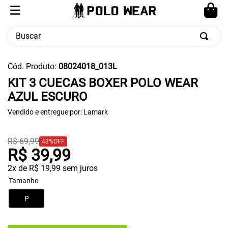
Buscar
TERMOS MAIS BUSCADOS
Cód. Produto
:
08024018_013L
1
º
moletom
KIT 3 CUECAS BOXER POLO WEAR
AZUL ESCURO
2
º
calça masculina
Vendido e entregue por:
3
º
cueca
Lamark
4
º
pw sport
R$
69
,
99
43%
OFF
5
º
jaqueta
R$
39
,
99
2
x de
R$
19
,
99
sem juros
Tamanho
P