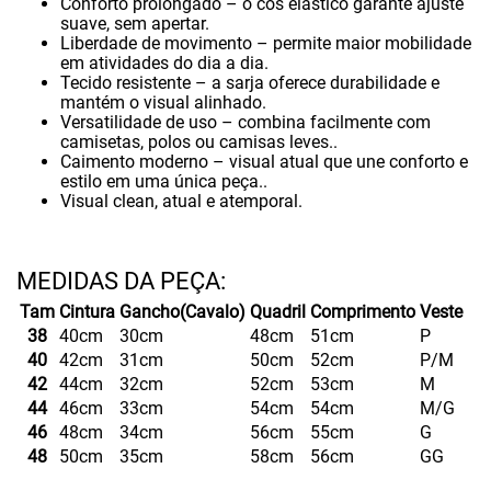
Conforto prolongado – o cós elástico garante ajuste
suave, sem apertar.
Liberdade de movimento – permite maior mobilidade
em atividades do dia a dia.
Tecido resistente – a sarja oferece durabilidade e
mantém o visual alinhado.
Versatilidade de uso – combina facilmente com
camisetas, polos ou camisas leves..
Caimento moderno – visual atual que une conforto e
estilo em uma única peça..
Visual clean, atual e atemporal.
Tam
Cintura
Gancho(Cavalo)
Quadril
Comprimento
Veste
38
40cm
30cm
48cm
51cm
P
40
42cm
31cm
50cm
52cm
P/M
42
44cm
32cm
52cm
53cm
M
44
46cm
33cm
54cm
54cm
M/G
46
48cm
34cm
56cm
55cm
G
48
50cm
35cm
58cm
56cm
GG