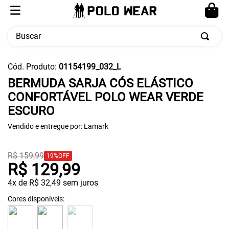
Buscar
TERMOS MAIS BUSCADOS
Cód. Produto
:
01154199_032_L
1
º
calça masculina
BERMUDA SARJA CÓS ELÁSTICO
CONFORTÁVEL POLO WEAR VERDE
2
º
moletom
ESCURO
3
º
cueca
Vendido e entregue por:
Lamark
4
º
pw sport
5
º
jaqueta
R$
159
,
99
19%
OFF
R$
129
,
99
4
x de
R$
32
,
49
sem juros