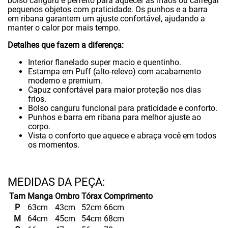
bolso canguru é perfeito para aquecer as mãos ou carregar
pequenos objetos com praticidade. Os punhos e a barra
em ribana garantem um ajuste confortável, ajudando a
manter o calor por mais tempo.
Detalhes que fazem a diferença:
Interior flanelado super macio e quentinho.
Estampa em Puff (alto-relevo) com acabamento
moderno e premium.
Capuz confortável para maior proteção nos dias
frios.
Bolso canguru funcional para praticidade e conforto.
Punhos e barra em ribana para melhor ajuste ao
corpo.
Vista o conforto que aquece e abraça você em todos
os momentos.
Tam
Manga
Ombro
Tórax
Comprimento
P
63cm
43cm
52cm
66cm
M
64cm
45cm
54cm
68cm