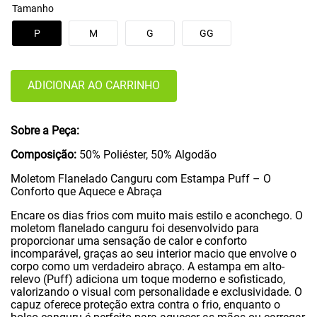
Tamanho
P
M
G
GG
ADICIONAR AO CARRINHO
Sobre a Peça:
Composição:
50% Poliéster, 50% Algodão
Moletom Flanelado Canguru com Estampa Puff – O
Conforto que Aquece e Abraça
Encare os dias frios com muito mais estilo e aconchego. O
moletom flanelado canguru foi desenvolvido para
proporcionar uma sensação de calor e conforto
incomparável, graças ao seu interior macio que envolve o
corpo como um verdadeiro abraço. A estampa em alto-
relevo (Puff) adiciona um toque moderno e sofisticado,
valorizando o visual com personalidade e exclusividade. O
capuz oferece proteção extra contra o frio, enquanto o