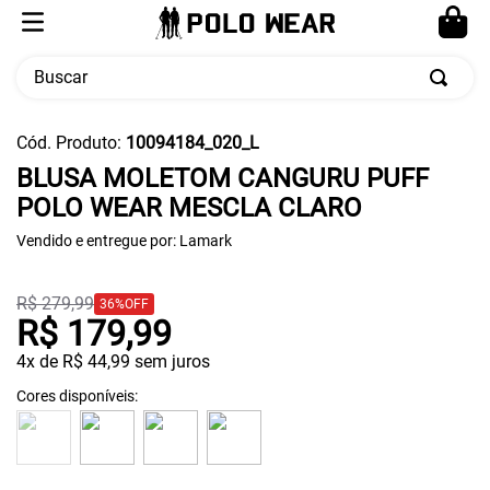
Buscar
TERMOS MAIS BUSCADOS
Cód. Produto
:
10094184_020_L
1
º
calça masculina
BLUSA MOLETOM CANGURU PUFF
POLO WEAR MESCLA CLARO
2
º
moletom
Vendido e entregue por:
3
º
cueca
Lamark
4
º
pw sport
R$
279
,
99
36%
OFF
5
º
jaqueta
R$
179
,
99
4
x de
R$
44
,
99
sem juros