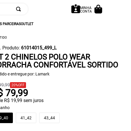
MINHA
CONTA
 PARCEIRAS
OUTLET
TIDO
. Produto
:
61014015_499_L
T 2 CHINELOS POLO WEAR
ORRACHA CONFORTÁVEL SORTIDO
ido e entregue por:
Lamark
99
,
99
20%
OFF
$
79
,
99
de
R$
19
,
99
sem juros
anho
9_40
41_42
43_44