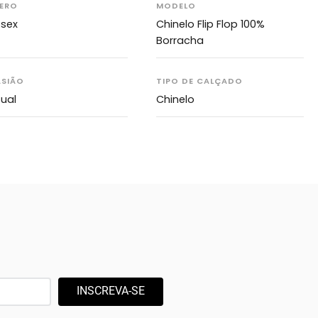
ERO
MODELO
ssex
Chinelo Flip Flop 100%
Borracha
SIÃO
TIPO DE CALÇADO
ual
Chinelo
INSCREVA-SE