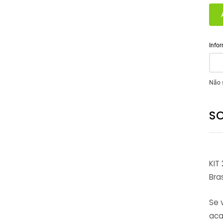
Não 
S
KIT
Bra
Se 
aca