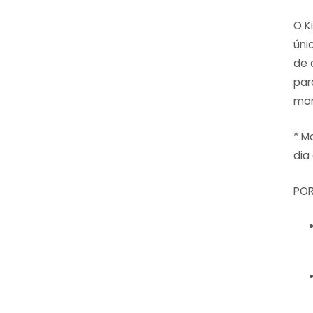
O K
úni
de 
par
mom
* M
dia 
POR