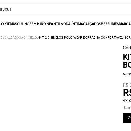
car
BUSCADOS
O KIT
MASCULINO
FEMININO
INFANTIL
MODA ÍNTIMA
CALÇADOS
PERFUMES
MARCAS
ina
CALÇADOS
CHINELO
KIT 2 CHINELOS POLO WEAR BORRACHA CONFORTÁVEL SOR
Cód
KI
B
Vend
R$
R
4
x 
Tam
3