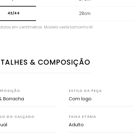
43/44
28cm
didas em centímetros. Modelo veste tamanho M.
ETALHES & COMPOSIÇÃO
POSIÇÃO
ESTILO DA PEÇA
% Borracha
Com logo
ILO DO CALÇADO
FAIXA ETÁRIA
ual
Adulto