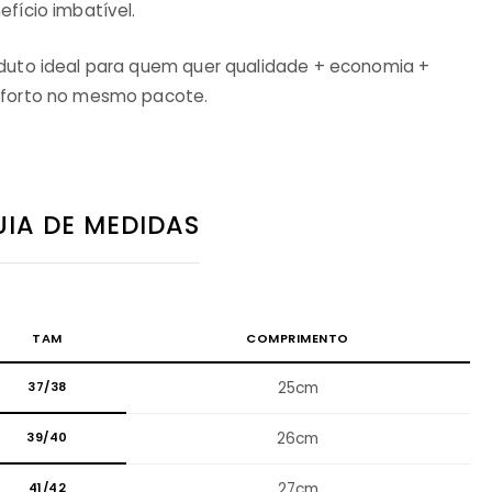
efício imbatível.
duto ideal para quem quer qualidade + economia +
forto no mesmo pacote.
IA DE MEDIDAS
TAM
COMPRIMENTO
37/38
25cm
39/40
26cm
41/42
27cm