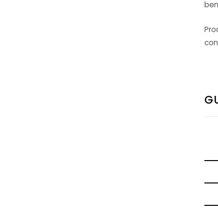
ben
Pro
con
GU