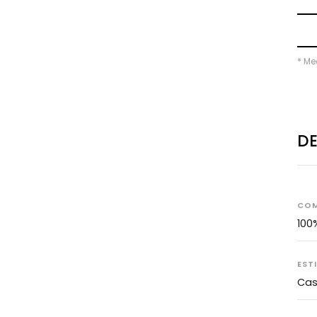
* Me
D
COM
100
EST
Cas