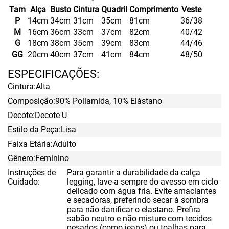
Tam
Alça
Busto
Cintura
Quadril
Comprimento
Veste
P
14cm
34cm
31cm
35cm
81cm
36/38
M
16cm
36cm
33cm
37cm
82cm
40/42
G
18cm
38cm
35cm
39cm
83cm
44/46
GG
20cm
40cm
37cm
41cm
84cm
48/50
ESPECIFICAÇÕES
Cintura
Alta
Composição
90% Poliamida, 10% Elástano
Decote
Decote U
Estilo da Peça
Lisa
Faixa Etária
Adulto
Gênero
Feminino
Instruções de
Para garantir a durabilidade da calça
Cuidado
legging, lave-a sempre do avesso em ciclo
delicado com água fria. Evite amaciantes
e secadoras, preferindo secar à sombra
para não danificar o elastano. Prefira
sabão neutro e não misture com tecidos
pesados (como jeans) ou toalhas para