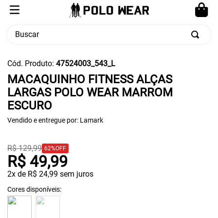
Buscar
TERMOS MAIS BUSCADOS
Cód. Produto
:
47524003_543_L
1
º
moletom
MACAQUINHO FITNESS ALÇAS
LARGAS POLO WEAR MARROM
2
º
calça masculina
ESCURO
3
º
cueca
Vendido e entregue por:
Lamark
4
º
pw sport
5
º
jaqueta
R$
129
,
99
62%
OFF
R$
49
,
99
2
x de
R$
24
,
99
sem juros