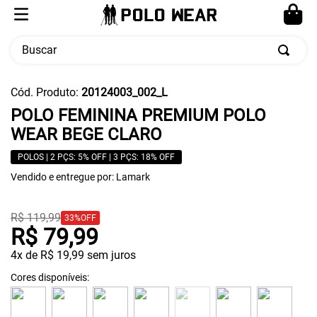
Buscar
TERMOS MAIS BUSCADOS
Cód. Produto
:
20124003_002_L
1
º
calça masculina
POLO FEMININA PREMIUM POLO
WEAR BEGE CLARO
2
º
moletom
3
º
cueca
POLOS | 2 PÇS: 5% OFF | 3 PÇS: 18% OFF
Vendido e entregue por:
Lamark
4
º
pw sport
5
º
jaqueta
R$
119
,
99
33%
OFF
R$
79
,
99
4
x de
R$
19
,
99
sem juros