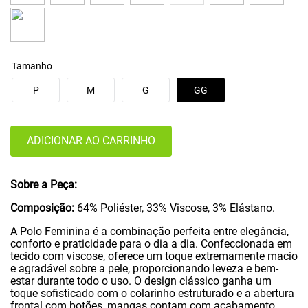
Tamanho
P
M
G
GG
ADICIONAR AO CARRINHO
Sobre a Peça:
Composição:
64% Poliéster, 33% Viscose, 3% Elástano.
A Polo Feminina é a combinação perfeita entre elegância,
conforto e praticidade para o dia a dia. Confeccionada em
tecido com viscose, oferece um toque extremamente macio
e agradável sobre a pele, proporcionando leveza e bem-
estar durante todo o uso. O design clássico ganha um
toque sofisticado com o colarinho estruturado e a abertura
frontal com botões, mangas contam com acabamento