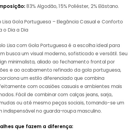
mposição:
83% Algodão, 15% Poliéster, 2% Elástano.
o Lisa Gola Portuguesa – Elegância Casual e Conforto
a o Dia a Dia
olo Lisa com Gola Portuguesa é a escolha ideal para
m busca um visual moderno, sofisticado e versátil. Seu
ign minimalista, aliado ao fechamento frontal por
ões e ao acabamento refinado da gola portuguesa,
porciona um estilo diferenciado que combina
feitamente com ocasiões casuais e ambientes mais
nhados. Fácil de combinar com calças jeans, sarja,
mudas ou até mesmo peças sociais, tornando-se um
m indispensável no guarda-roupa masculino.
alhes que fazem a diferença: