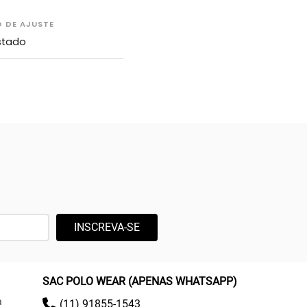
O DE AJUSTE
stado
INSCREVA-SE
SAC POLO WEAR (APENAS WHATSAPP)
a
(11) 91855-1543