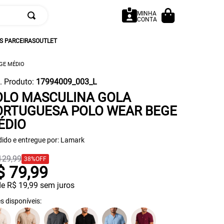
MINHA
CONTA
 PARCEIRAS
OUTLET
GE MÉDIO
. Produto
:
17994009_003_L
OLO MASCULINA GOLA
ORTUGUESA POLO WEAR BEGE
ÉDIO
ido e entregue por:
Lamark
129
,
99
38%
OFF
$
79
,
99
de
R$
19
,
99
sem juros