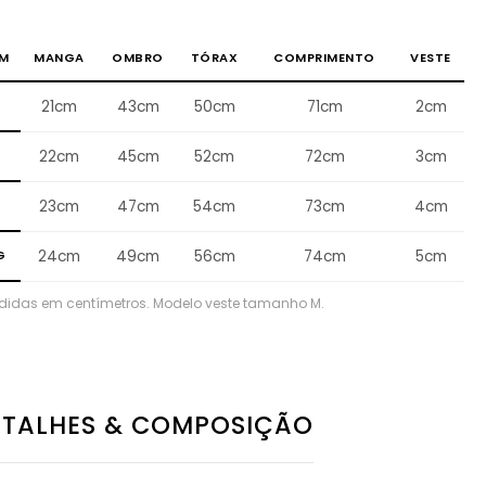
M
MANGA
OMBRO
TÓRAX
COMPRIMENTO
VESTE
21cm
43cm
50cm
71cm
2cm
M
22cm
45cm
52cm
72cm
3cm
G
23cm
47cm
54cm
73cm
4cm
G
24cm
49cm
56cm
74cm
5cm
didas em centímetros. Modelo veste tamanho M.
ETALHES & COMPOSIÇÃO