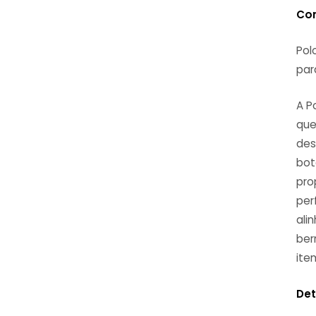
Co
Pol
par
A P
que
des
bot
pro
per
ali
ber
ite
Det