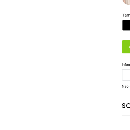
Tam
Não 
S