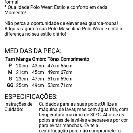
formal.
* Qualidade Polo Wear: Estilo e conforto em cada
Momento!
Não perca a oportunidade de elevar seu guarda-roupa!
Adquira agora a sua Polo Masculina Polo Wear e sinta a
diferença no seu estilo diário!
Tam
Manga
Ombro
Tórax
Comprimento
P
20cm
43cm
47cm
65cm
M
21cm
45cm
49cm
67cm
G
23cm
47cm
51cm
69cm
GG
25cm
49cm
53cm
71cm
ESPECIFICAÇÕES
Instruções de
Cuidados para as suas polos:Utilize a
Cuidado
máquina de lavar, mas com água fria, com
temperatura máxima de 30ºC. Abotoe as
polos antes de lavá-las e separe-as por cor
para evitar manchas. Evite a
centrifugação para não comprometer a