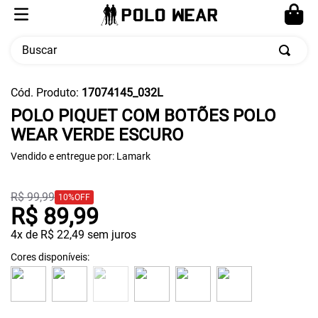
Buscar
TERMOS MAIS BUSCADOS
Cód. Produto
:
17074145_032L
1
º
calça masculina
POLO PIQUET COM BOTÕES POLO
WEAR VERDE ESCURO
2
º
moletom
Vendido e entregue por:
3
º
cueca
Lamark
4
º
pw sport
R$
99
,
99
10%
OFF
5
º
jaqueta
R$
89
,
99
4
x de
R$
22
,
49
sem juros