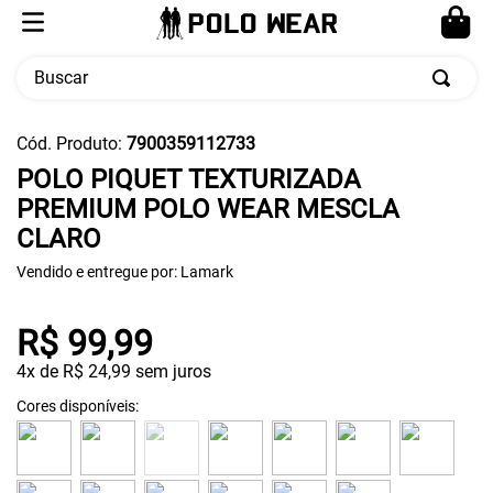
Buscar
TERMOS MAIS BUSCADOS
Cód. Produto
:
7900359112733
1
º
calça masculina
POLO PIQUET TEXTURIZADA
PREMIUM POLO WEAR MESCLA
2
º
moletom
CLARO
3
º
cueca
Vendido e entregue por:
Lamark
4
º
pw sport
5
º
jaqueta
R$
99
,
99
4
x de
R$
24
,
99
sem juros