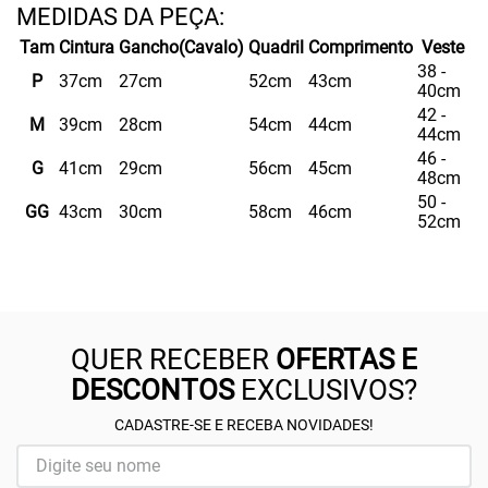
Tam
Cintura
Gancho(Cavalo)
Quadril
Comprimento
Veste
38 -
P
37cm
27cm
52cm
43cm
40cm
42 -
M
39cm
28cm
54cm
44cm
44cm
46 -
G
41cm
29cm
56cm
45cm
48cm
50 -
GG
43cm
30cm
58cm
46cm
52cm
QUER RECEBER
OFERTAS E
DESCONTOS
EXCLUSIVOS?
CADASTRE-SE E RECEBA NOVIDADES!