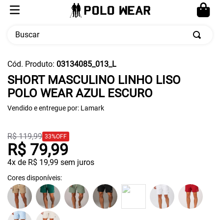
Buscar
TERMOS MAIS BUSCADOS
Cód. Produto
:
03134085_013_L
1
º
calça masculina
SHORT MASCULINO LINHO LISO
POLO WEAR AZUL ESCURO
2
º
moletom
Vendido e entregue por:
3
º
cueca
Lamark
4
º
pw sport
R$
119
,
99
33%
OFF
5
º
jaqueta
R$
79
,
99
4
x de
R$
19
,
99
sem juros