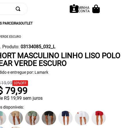
MINHA
CONTA
 PARCEIRAS
OUTLET
VERDE ESCURO
. Produto
:
03134085_032_L
HORT MASCULINO LINHO LISO POLO
EAR VERDE ESCURO
ido e entregue por:
Lamark
119
,
99
33%
OFF
$
79
,
99
de
R$
19
,
99
sem juros