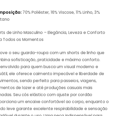
mposição:
70% Poliéster, 16% Viscose, 11% Linho, 3%
stano
rts de Linho Masculino – Elegância, Leveza e Conforto
a Todos os Momentos
ove o seu guarda-roupa com um shorts de linho que
bina sofisticação, praticidade e máximo conforto.
envolvido para quem busca um visual moderno e
sátil, ele oferece caimento impecável e liberdade de
imentos, sendo perfeito para passeios, viagens,
entos de lazer e até produções casuais mais
inadas. Seu cós elástico com ajuste por cordão
porciona um encaixe confortável ao corpo, enquanto o
ido leve garante excelente respirabilidade e sensação
adável durante o uso. Uma peça indispensável para