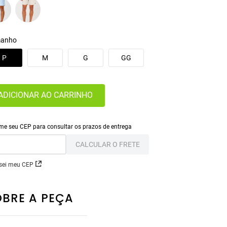
anho
P
M
G
GG
ADICIONAR AO CARRINHO
CALCULAR O FRETE
sei meu CEP
OBRE A PEÇA