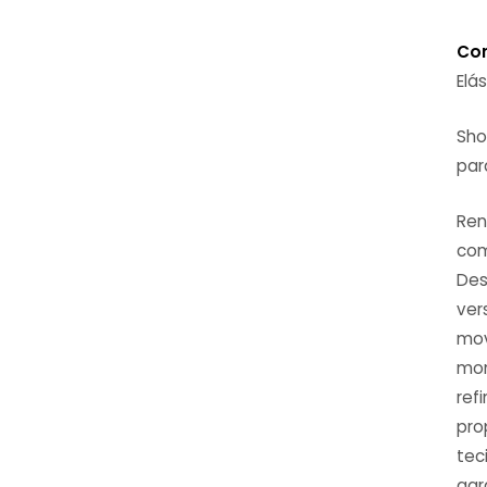
Co
Elá
Sho
par
Ren
com
Des
ver
mov
mom
ref
pro
tec
agr