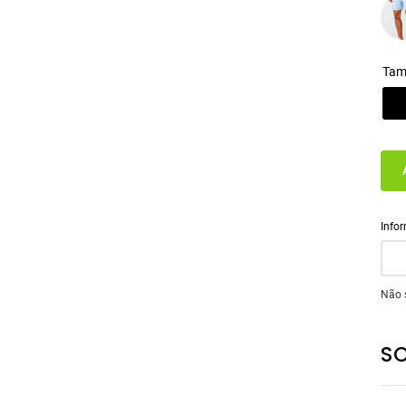
Tam
Não 
S