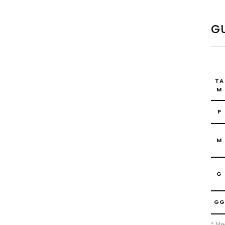
GU
TA
M
P
M
G
GG
* Me