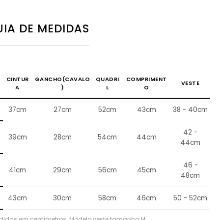
IA DE MEDIDAS
CINTUR
GANCHO(CAVALO
QUADRI
COMPRIMENT
VESTE
A
)
L
O
37cm
27cm
52cm
43cm
38 - 40cm
42 -
39cm
28cm
54cm
44cm
44cm
46 -
41cm
29cm
56cm
45cm
48cm
43cm
30cm
58cm
46cm
50 - 52cm
didas em centímetros. Modelo veste tamanho M.